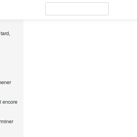
tard,
mener
i encore
rminer