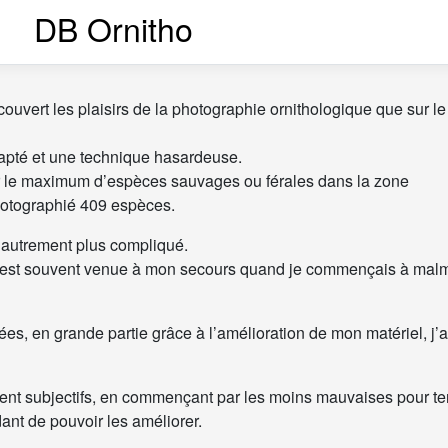
DB Ornitho
ouvert les plaisirs de la photographie ornithologique que sur le 
dapté et une technique hasardeuse.
sir le maximum d’espèces sauvages ou férales dans la zone
photographié 409 espèces.
is autrement plus compliqué.
i est souvent venue à mon secours quand je commençais à mal
s, en grande partie grâce à l’amélioration de mon matériel, j’a
ent subjectifs, en commençant par les moins mauvaises pour te
dant de pouvoir les améliorer.