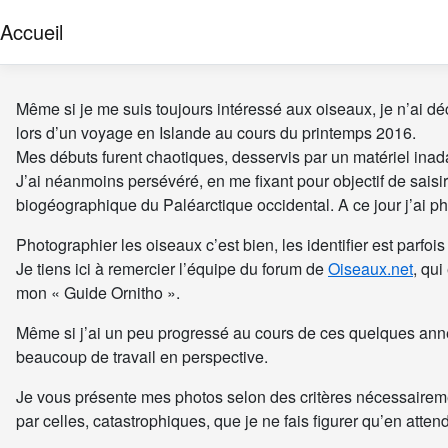
Accueil
Même si je me suis toujours intéressé aux oiseaux, je n’ai déc
lors d’un voyage en Islande au cours du printemps 2016.
Mes débuts furent chaotiques, desservis par un matériel ina
J’ai néanmoins persévéré, en me fixant pour objectif de sai
biogéographique du Paléarctique occidental. A ce jour j’ai 
Photographier les oiseaux c’est bien, les identifier est parfo
Je tiens ici à remercier l’équipe du forum de
Oiseaux.net
, qu
mon « Guide Ornitho ».
Même si j’ai un peu progressé au cours de ces quelques année
beaucoup de travail en perspective.
Je vous présente mes photos selon des critères nécessairem
par celles, catastrophiques, que je ne fais figurer qu’en atten