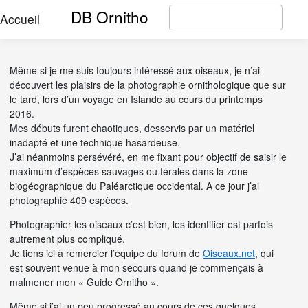
DB Ornitho
Accueil
Même si je me suis toujours intéressé aux oiseaux, je n’ai
découvert les plaisirs de la photographie ornithologique que sur
le tard, lors d’un voyage en Islande au cours du printemps
2016.
Mes débuts furent chaotiques, desservis par un matériel
inadapté et une technique hasardeuse.
J’ai néanmoins persévéré, en me fixant pour objectif de saisir le
maximum d’espèces sauvages ou férales dans la zone
biogéographique du Paléarctique occidental. A ce jour j’ai
photographié 409 espèces.
Photographier les oiseaux c’est bien, les identifier est parfois
autrement plus compliqué.
Je tiens ici à remercier l’équipe du forum de
Oiseaux.net
, qui
est souvent venue à mon secours quand je commençais à
malmener mon « Guide Ornitho ».
Même si j’ai un peu progressé au cours de ces quelques