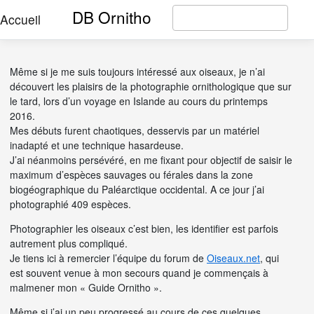
DB Ornitho
Accueil
Même si je me suis toujours intéressé aux oiseaux, je n’ai
découvert les plaisirs de la photographie ornithologique que sur
le tard, lors d’un voyage en Islande au cours du printemps
2016.
Mes débuts furent chaotiques, desservis par un matériel
inadapté et une technique hasardeuse.
J’ai néanmoins persévéré, en me fixant pour objectif de saisir le
maximum d’espèces sauvages ou férales dans la zone
biogéographique du Paléarctique occidental. A ce jour j’ai
photographié 409 espèces.
Photographier les oiseaux c’est bien, les identifier est parfois
autrement plus compliqué.
Je tiens ici à remercier l’équipe du forum de
Oiseaux.net
, qui
est souvent venue à mon secours quand je commençais à
malmener mon « Guide Ornitho ».
Même si j’ai un peu progressé au cours de ces quelques