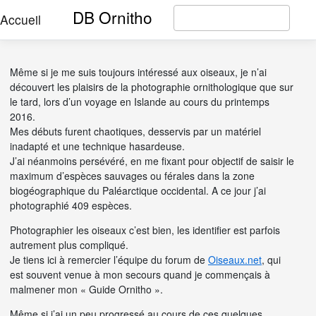
DB Ornitho
Accueil
Même si je me suis toujours intéressé aux oiseaux, je n’ai
découvert les plaisirs de la photographie ornithologique que sur
le tard, lors d’un voyage en Islande au cours du printemps
2016.
Mes débuts furent chaotiques, desservis par un matériel
inadapté et une technique hasardeuse.
J’ai néanmoins persévéré, en me fixant pour objectif de saisir le
maximum d’espèces sauvages ou férales dans la zone
biogéographique du Paléarctique occidental. A ce jour j’ai
photographié 409 espèces.
Photographier les oiseaux c’est bien, les identifier est parfois
autrement plus compliqué.
Je tiens ici à remercier l’équipe du forum de
Oiseaux.net
, qui
est souvent venue à mon secours quand je commençais à
malmener mon « Guide Ornitho ».
Même si j’ai un peu progressé au cours de ces quelques