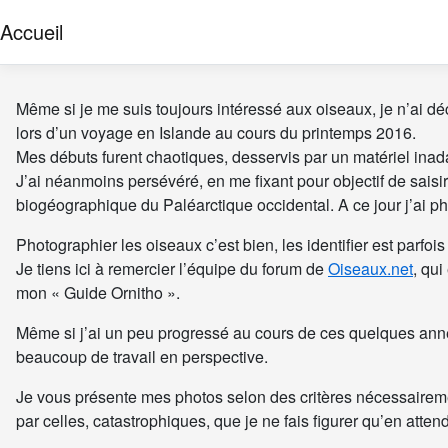
Accueil
Même si je me suis toujours intéressé aux oiseaux, je n’ai déc
lors d’un voyage en Islande au cours du printemps 2016.
Mes débuts furent chaotiques, desservis par un matériel ina
J’ai néanmoins persévéré, en me fixant pour objectif de sai
biogéographique du Paléarctique occidental. A ce jour j’ai 
Photographier les oiseaux c’est bien, les identifier est parfo
Je tiens ici à remercier l’équipe du forum de
Oiseaux.net
, qu
mon « Guide Ornitho ».
Même si j’ai un peu progressé au cours de ces quelques année
beaucoup de travail en perspective.
Je vous présente mes photos selon des critères nécessairem
par celles, catastrophiques, que je ne fais figurer qu’en atten