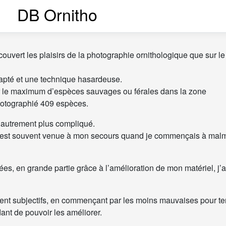
DB Ornitho
ouvert les plaisirs de la photographie ornithologique que sur le 
dapté et une technique hasardeuse.
sir le maximum d’espèces sauvages ou férales dans la zone
photographié 409 espèces.
is autrement plus compliqué.
i est souvent venue à mon secours quand je commençais à mal
s, en grande partie grâce à l’amélioration de mon matériel, j’a
ent subjectifs, en commençant par les moins mauvaises pour te
dant de pouvoir les améliorer.