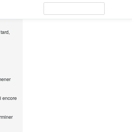
tard,
mener
i encore
rminer