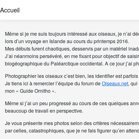
Accueil
Même si je me suis toujours intéressé aux oiseaux, je n’ai déc
lors d’un voyage en Islande au cours du printemps 2016.
Mes débuts furent chaotiques, desservis par un matériel ina
J’ai néanmoins persévéré, en me fixant pour objectif de sai
biogéographique du Paléarctique occidental. A ce jour j’ai 
Photographier les oiseaux c’est bien, les identifier est parfo
Je tiens ici à remercier l’équipe du forum de
Oiseaux.net
, qu
mon « Guide Ornitho ».
Même si j’ai un peu progressé au cours de ces quelques année
beaucoup de travail en perspective.
Je vous présente mes photos selon des critères nécessairem
par celles, catastrophiques, que je ne fais figurer qu’en atten