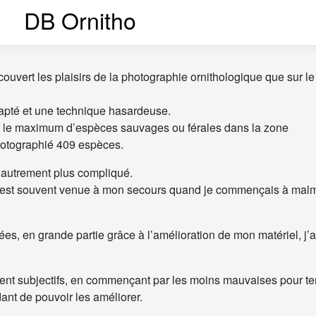
DB Ornitho
ouvert les plaisirs de la photographie ornithologique que sur le 
dapté et une technique hasardeuse.
sir le maximum d’espèces sauvages ou férales dans la zone
photographié 409 espèces.
is autrement plus compliqué.
i est souvent venue à mon secours quand je commençais à mal
s, en grande partie grâce à l’amélioration de mon matériel, j’a
ent subjectifs, en commençant par les moins mauvaises pour te
dant de pouvoir les améliorer.