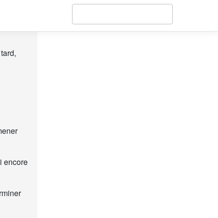
tard,
mener
i encore
rminer