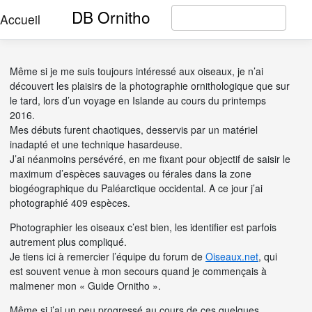
DB Ornitho
Accueil
Même si je me suis toujours intéressé aux oiseaux, je n’ai
découvert les plaisirs de la photographie ornithologique que sur
le tard, lors d’un voyage en Islande au cours du printemps
2016.
Mes débuts furent chaotiques, desservis par un matériel
inadapté et une technique hasardeuse.
J’ai néanmoins persévéré, en me fixant pour objectif de saisir le
maximum d’espèces sauvages ou férales dans la zone
biogéographique du Paléarctique occidental. A ce jour j’ai
photographié 409 espèces.
Photographier les oiseaux c’est bien, les identifier est parfois
autrement plus compliqué.
Je tiens ici à remercier l’équipe du forum de
Oiseaux.net
, qui
est souvent venue à mon secours quand je commençais à
malmener mon « Guide Ornitho ».
Même si j’ai un peu progressé au cours de ces quelques