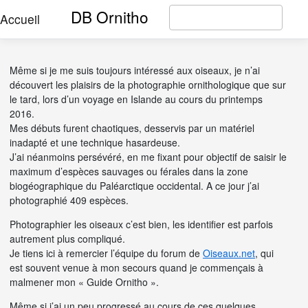
DB Ornitho
Accueil
Même si je me suis toujours intéressé aux oiseaux, je n’ai
découvert les plaisirs de la photographie ornithologique que sur
le tard, lors d’un voyage en Islande au cours du printemps
2016.
Mes débuts furent chaotiques, desservis par un matériel
inadapté et une technique hasardeuse.
J’ai néanmoins persévéré, en me fixant pour objectif de saisir le
maximum d’espèces sauvages ou férales dans la zone
biogéographique du Paléarctique occidental. A ce jour j’ai
photographié 409 espèces.
Photographier les oiseaux c’est bien, les identifier est parfois
autrement plus compliqué.
Je tiens ici à remercier l’équipe du forum de
Oiseaux.net
, qui
est souvent venue à mon secours quand je commençais à
malmener mon « Guide Ornitho ».
Même si j’ai un peu progressé au cours de ces quelques