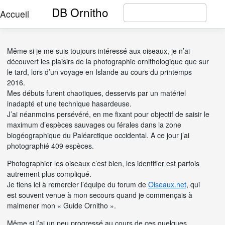
DB Ornitho
Accueil
Même si je me suis toujours intéressé aux oiseaux, je n’ai
découvert les plaisirs de la photographie ornithologique que sur
le tard, lors d’un voyage en Islande au cours du printemps
2016.
Mes débuts furent chaotiques, desservis par un matériel
inadapté et une technique hasardeuse.
J’ai néanmoins persévéré, en me fixant pour objectif de saisir le
maximum d’espèces sauvages ou férales dans la zone
biogéographique du Paléarctique occidental. A ce jour j’ai
photographié 409 espèces.
Photographier les oiseaux c’est bien, les identifier est parfois
autrement plus compliqué.
Je tiens ici à remercier l’équipe du forum de
Oiseaux.net
, qui
est souvent venue à mon secours quand je commençais à
malmener mon « Guide Ornitho ».
Même si j’ai un peu progressé au cours de ces quelques