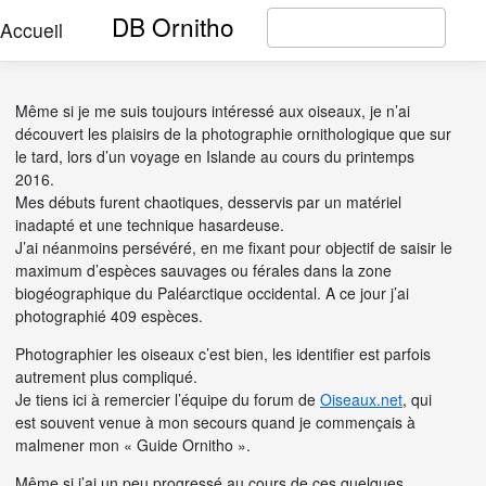
DB Ornitho
Accueil
Même si je me suis toujours intéressé aux oiseaux, je n’ai
découvert les plaisirs de la photographie ornithologique que sur
le tard, lors d’un voyage en Islande au cours du printemps
2016.
Mes débuts furent chaotiques, desservis par un matériel
inadapté et une technique hasardeuse.
J’ai néanmoins persévéré, en me fixant pour objectif de saisir le
maximum d’espèces sauvages ou férales dans la zone
biogéographique du Paléarctique occidental. A ce jour j’ai
photographié 409 espèces.
Photographier les oiseaux c’est bien, les identifier est parfois
autrement plus compliqué.
Je tiens ici à remercier l’équipe du forum de
Oiseaux.net
, qui
est souvent venue à mon secours quand je commençais à
malmener mon « Guide Ornitho ».
Même si j’ai un peu progressé au cours de ces quelques