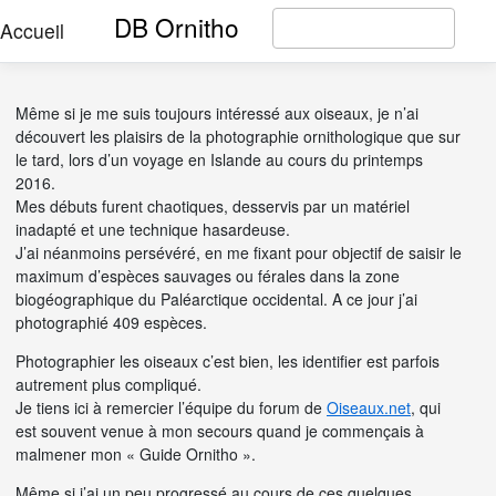
DB Ornitho
Accueil
Même si je me suis toujours intéressé aux oiseaux, je n’ai
découvert les plaisirs de la photographie ornithologique que sur
le tard, lors d’un voyage en Islande au cours du printemps
2016.
Mes débuts furent chaotiques, desservis par un matériel
inadapté et une technique hasardeuse.
J’ai néanmoins persévéré, en me fixant pour objectif de saisir le
maximum d’espèces sauvages ou férales dans la zone
biogéographique du Paléarctique occidental. A ce jour j’ai
photographié 409 espèces.
Photographier les oiseaux c’est bien, les identifier est parfois
autrement plus compliqué.
Je tiens ici à remercier l’équipe du forum de
Oiseaux.net
, qui
est souvent venue à mon secours quand je commençais à
malmener mon « Guide Ornitho ».
Même si j’ai un peu progressé au cours de ces quelques