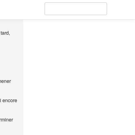
tard,
mener
i encore
rminer