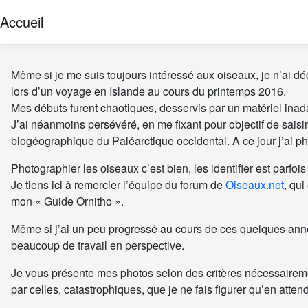
Accueil
Même si je me suis toujours intéressé aux oiseaux, je n’ai déc
lors d’un voyage en Islande au cours du printemps 2016.
Mes débuts furent chaotiques, desservis par un matériel ina
J’ai néanmoins persévéré, en me fixant pour objectif de sai
biogéographique du Paléarctique occidental. A ce jour j’ai 
Photographier les oiseaux c’est bien, les identifier est parfo
Je tiens ici à remercier l’équipe du forum de
Oiseaux.net
, qu
mon « Guide Ornitho ».
Même si j’ai un peu progressé au cours de ces quelques année
beaucoup de travail en perspective.
Je vous présente mes photos selon des critères nécessairem
par celles, catastrophiques, que je ne fais figurer qu’en atten