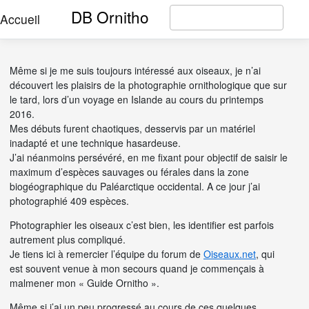
DB Ornitho
Accueil
Même si je me suis toujours intéressé aux oiseaux, je n’ai
découvert les plaisirs de la photographie ornithologique que sur
le tard, lors d’un voyage en Islande au cours du printemps
2016.
Mes débuts furent chaotiques, desservis par un matériel
inadapté et une technique hasardeuse.
J’ai néanmoins persévéré, en me fixant pour objectif de saisir le
maximum d’espèces sauvages ou férales dans la zone
biogéographique du Paléarctique occidental. A ce jour j’ai
photographié 409 espèces.
Photographier les oiseaux c’est bien, les identifier est parfois
autrement plus compliqué.
Je tiens ici à remercier l’équipe du forum de
Oiseaux.net
, qui
est souvent venue à mon secours quand je commençais à
malmener mon « Guide Ornitho ».
Même si j’ai un peu progressé au cours de ces quelques