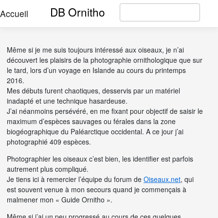
DB Ornitho
Accueil
Même si je me suis toujours intéressé aux oiseaux, je n’ai
découvert les plaisirs de la photographie ornithologique que sur
le tard, lors d’un voyage en Islande au cours du printemps
2016.
Mes débuts furent chaotiques, desservis par un matériel
inadapté et une technique hasardeuse.
J’ai néanmoins persévéré, en me fixant pour objectif de saisir le
maximum d’espèces sauvages ou férales dans la zone
biogéographique du Paléarctique occidental. A ce jour j’ai
photographié 409 espèces.
Photographier les oiseaux c’est bien, les identifier est parfois
autrement plus compliqué.
Je tiens ici à remercier l’équipe du forum de
Oiseaux.net
, qui
est souvent venue à mon secours quand je commençais à
malmener mon « Guide Ornitho ».
Même si j’ai un peu progressé au cours de ces quelques