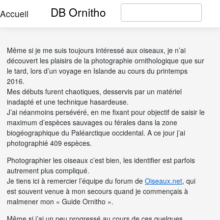
DB Ornitho
Accueil
Même si je me suis toujours intéressé aux oiseaux, je n’ai
découvert les plaisirs de la photographie ornithologique que sur
le tard, lors d’un voyage en Islande au cours du printemps
2016.
Mes débuts furent chaotiques, desservis par un matériel
inadapté et une technique hasardeuse.
J’ai néanmoins persévéré, en me fixant pour objectif de saisir le
maximum d’espèces sauvages ou férales dans la zone
biogéographique du Paléarctique occidental. A ce jour j’ai
photographié 409 espèces.
Photographier les oiseaux c’est bien, les identifier est parfois
autrement plus compliqué.
Je tiens ici à remercier l’équipe du forum de
Oiseaux.net
, qui
est souvent venue à mon secours quand je commençais à
malmener mon « Guide Ornitho ».
Même si j’ai un peu progressé au cours de ces quelques