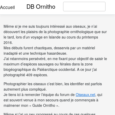
DB Ornitho
Accueil
Même si je me suis toujours intéressé aux oiseaux, je n’ai
découvert les plaisirs de la photographie ornithologique que sur
le tard, lors d’un voyage en Islande au cours du printemps
2016.
Mes débuts furent chaotiques, desservis par un matériel
inadapté et une technique hasardeuse.
J’ai néanmoins persévéré, en me fixant pour objectif de saisir le
maximum d’espèces sauvages ou férales dans la zone
biogéographique du Paléarctique occidental. A ce jour j’ai
photographié 409 espèces.
Photographier les oiseaux c’est bien, les identifier est parfois
autrement plus compliqué.
Je tiens ici à remercier l’équipe du forum de
Oiseaux.net
, qui
est souvent venue à mon secours quand je commençais à
malmener mon « Guide Ornitho ».
Même si j’ai un peu progressé au cours de ces quelques