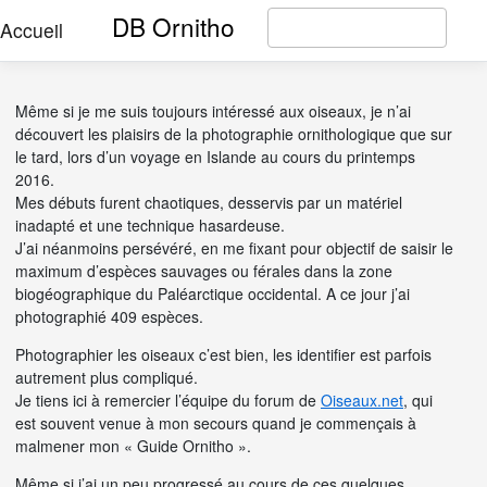
DB Ornitho
Accueil
Même si je me suis toujours intéressé aux oiseaux, je n’ai
découvert les plaisirs de la photographie ornithologique que sur
le tard, lors d’un voyage en Islande au cours du printemps
2016.
Mes débuts furent chaotiques, desservis par un matériel
inadapté et une technique hasardeuse.
J’ai néanmoins persévéré, en me fixant pour objectif de saisir le
maximum d’espèces sauvages ou férales dans la zone
biogéographique du Paléarctique occidental. A ce jour j’ai
photographié 409 espèces.
Photographier les oiseaux c’est bien, les identifier est parfois
autrement plus compliqué.
Je tiens ici à remercier l’équipe du forum de
Oiseaux.net
, qui
est souvent venue à mon secours quand je commençais à
malmener mon « Guide Ornitho ».
Même si j’ai un peu progressé au cours de ces quelques