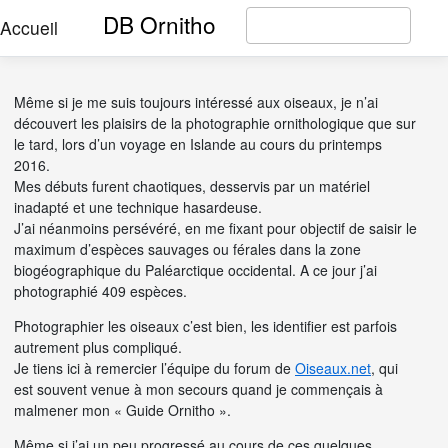
DB Ornitho
Accueil
Même si je me suis toujours intéressé aux oiseaux, je n’ai
découvert les plaisirs de la photographie ornithologique que sur
le tard, lors d’un voyage en Islande au cours du printemps
2016.
Mes débuts furent chaotiques, desservis par un matériel
inadapté et une technique hasardeuse.
J’ai néanmoins persévéré, en me fixant pour objectif de saisir le
maximum d’espèces sauvages ou férales dans la zone
biogéographique du Paléarctique occidental. A ce jour j’ai
photographié 409 espèces.
Photographier les oiseaux c’est bien, les identifier est parfois
autrement plus compliqué.
Je tiens ici à remercier l’équipe du forum de
Oiseaux.net
, qui
est souvent venue à mon secours quand je commençais à
malmener mon « Guide Ornitho ».
Même si j’ai un peu progressé au cours de ces quelques