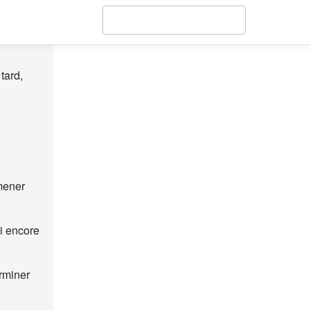
tard,
mener
i encore
rminer