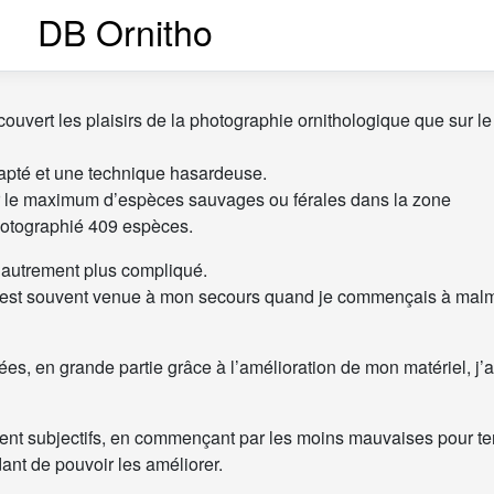
DB Ornitho
ouvert les plaisirs de la photographie ornithologique que sur le 
dapté et une technique hasardeuse.
sir le maximum d’espèces sauvages ou férales dans la zone
photographié 409 espèces.
is autrement plus compliqué.
i est souvent venue à mon secours quand je commençais à mal
s, en grande partie grâce à l’amélioration de mon matériel, j’a
ent subjectifs, en commençant par les moins mauvaises pour te
dant de pouvoir les améliorer.