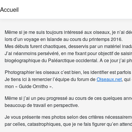
Accueil
Même si je me suis toujours intéressé aux oiseaux, je n’ai déc
lors d’un voyage en Islande au cours du printemps 2016.
Mes débuts furent chaotiques, desservis par un matériel ina
J’ai néanmoins persévéré, en me fixant pour objectif de sai
biogéographique du Paléarctique occidental. A ce jour j’ai 
Photographier les oiseaux c’est bien, les identifier est parfo
Je tiens ici à remercier l’équipe du forum de
Oiseaux.net
, qu
mon « Guide Ornitho ».
Même si j’ai un peu progressé au cours de ces quelques année
beaucoup de travail en perspective.
Je vous présente mes photos selon des critères nécessairem
par celles, catastrophiques, que je ne fais figurer qu’en atten