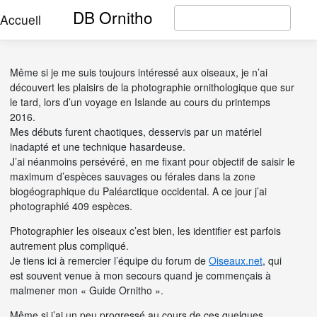
DB Ornitho
Accueil
Même si je me suis toujours intéressé aux oiseaux, je n’ai
découvert les plaisirs de la photographie ornithologique que sur
le tard, lors d’un voyage en Islande au cours du printemps
2016.
Mes débuts furent chaotiques, desservis par un matériel
inadapté et une technique hasardeuse.
J’ai néanmoins persévéré, en me fixant pour objectif de saisir le
maximum d’espèces sauvages ou férales dans la zone
biogéographique du Paléarctique occidental. A ce jour j’ai
photographié 409 espèces.
Photographier les oiseaux c’est bien, les identifier est parfois
autrement plus compliqué.
Je tiens ici à remercier l’équipe du forum de
Oiseaux.net
, qui
est souvent venue à mon secours quand je commençais à
malmener mon « Guide Ornitho ».
Même si j’ai un peu progressé au cours de ces quelques