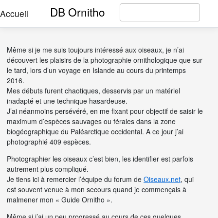
DB Ornitho
Accueil
Même si je me suis toujours intéressé aux oiseaux, je n’ai
découvert les plaisirs de la photographie ornithologique que sur
le tard, lors d’un voyage en Islande au cours du printemps
2016.
Mes débuts furent chaotiques, desservis par un matériel
inadapté et une technique hasardeuse.
J’ai néanmoins persévéré, en me fixant pour objectif de saisir le
maximum d’espèces sauvages ou férales dans la zone
biogéographique du Paléarctique occidental. A ce jour j’ai
photographié 409 espèces.
Photographier les oiseaux c’est bien, les identifier est parfois
autrement plus compliqué.
Je tiens ici à remercier l’équipe du forum de
Oiseaux.net
, qui
est souvent venue à mon secours quand je commençais à
malmener mon « Guide Ornitho ».
Même si j’ai un peu progressé au cours de ces quelques