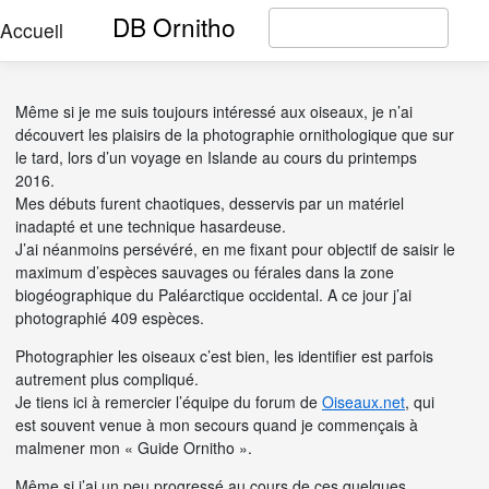
DB Ornitho
Accueil
Même si je me suis toujours intéressé aux oiseaux, je n’ai
découvert les plaisirs de la photographie ornithologique que sur
le tard, lors d’un voyage en Islande au cours du printemps
2016.
Mes débuts furent chaotiques, desservis par un matériel
inadapté et une technique hasardeuse.
J’ai néanmoins persévéré, en me fixant pour objectif de saisir le
maximum d’espèces sauvages ou férales dans la zone
biogéographique du Paléarctique occidental. A ce jour j’ai
photographié 409 espèces.
Photographier les oiseaux c’est bien, les identifier est parfois
autrement plus compliqué.
Je tiens ici à remercier l’équipe du forum de
Oiseaux.net
, qui
est souvent venue à mon secours quand je commençais à
malmener mon « Guide Ornitho ».
Même si j’ai un peu progressé au cours de ces quelques