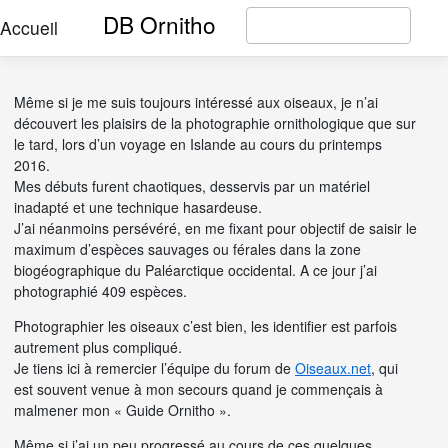
DB Ornitho
Accueil
Même si je me suis toujours intéressé aux oiseaux, je n’ai
découvert les plaisirs de la photographie ornithologique que sur
le tard, lors d’un voyage en Islande au cours du printemps
2016.
Mes débuts furent chaotiques, desservis par un matériel
inadapté et une technique hasardeuse.
J’ai néanmoins persévéré, en me fixant pour objectif de saisir le
maximum d’espèces sauvages ou férales dans la zone
biogéographique du Paléarctique occidental. A ce jour j’ai
photographié 409 espèces.
Photographier les oiseaux c’est bien, les identifier est parfois
autrement plus compliqué.
Je tiens ici à remercier l’équipe du forum de
Oiseaux.net
, qui
est souvent venue à mon secours quand je commençais à
malmener mon « Guide Ornitho ».
Même si j’ai un peu progressé au cours de ces quelques