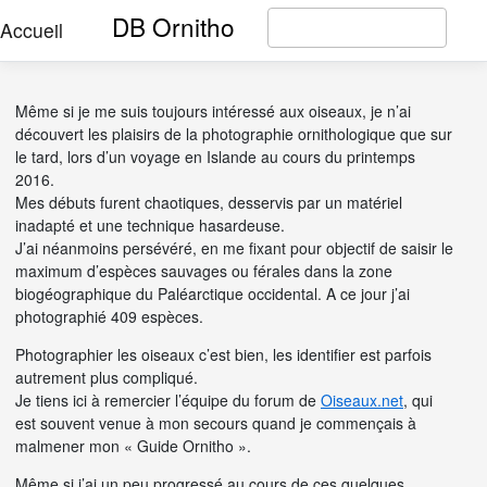
DB Ornitho
Accueil
Même si je me suis toujours intéressé aux oiseaux, je n’ai
découvert les plaisirs de la photographie ornithologique que sur
le tard, lors d’un voyage en Islande au cours du printemps
2016.
Mes débuts furent chaotiques, desservis par un matériel
inadapté et une technique hasardeuse.
J’ai néanmoins persévéré, en me fixant pour objectif de saisir le
maximum d’espèces sauvages ou férales dans la zone
biogéographique du Paléarctique occidental. A ce jour j’ai
photographié 409 espèces.
Photographier les oiseaux c’est bien, les identifier est parfois
autrement plus compliqué.
Je tiens ici à remercier l’équipe du forum de
Oiseaux.net
, qui
est souvent venue à mon secours quand je commençais à
malmener mon « Guide Ornitho ».
Même si j’ai un peu progressé au cours de ces quelques