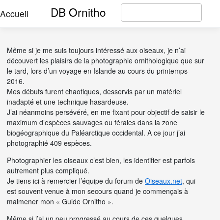
DB Ornitho
Accueil
Même si je me suis toujours intéressé aux oiseaux, je n’ai
découvert les plaisirs de la photographie ornithologique que sur
le tard, lors d’un voyage en Islande au cours du printemps
2016.
Mes débuts furent chaotiques, desservis par un matériel
inadapté et une technique hasardeuse.
J’ai néanmoins persévéré, en me fixant pour objectif de saisir le
maximum d’espèces sauvages ou férales dans la zone
biogéographique du Paléarctique occidental. A ce jour j’ai
photographié 409 espèces.
Photographier les oiseaux c’est bien, les identifier est parfois
autrement plus compliqué.
Je tiens ici à remercier l’équipe du forum de
Oiseaux.net
, qui
est souvent venue à mon secours quand je commençais à
malmener mon « Guide Ornitho ».
Même si j’ai un peu progressé au cours de ces quelques