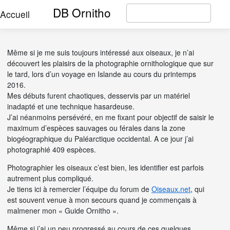
DB Ornitho
Accueil
Même si je me suis toujours intéressé aux oiseaux, je n’ai
découvert les plaisirs de la photographie ornithologique que sur
le tard, lors d’un voyage en Islande au cours du printemps
2016.
Mes débuts furent chaotiques, desservis par un matériel
inadapté et une technique hasardeuse.
J’ai néanmoins persévéré, en me fixant pour objectif de saisir le
maximum d’espèces sauvages ou férales dans la zone
biogéographique du Paléarctique occidental. A ce jour j’ai
photographié 409 espèces.
Photographier les oiseaux c’est bien, les identifier est parfois
autrement plus compliqué.
Je tiens ici à remercier l’équipe du forum de
Oiseaux.net
, qui
est souvent venue à mon secours quand je commençais à
malmener mon « Guide Ornitho ».
Même si j’ai un peu progressé au cours de ces quelques