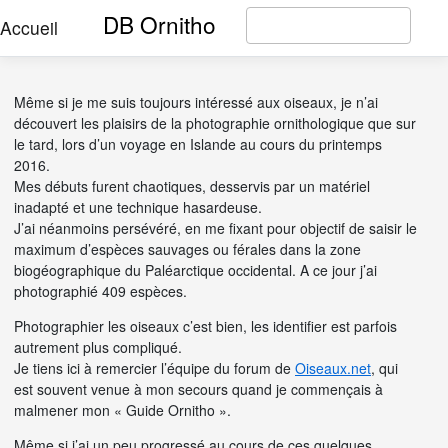
DB Ornitho
Accueil
Même si je me suis toujours intéressé aux oiseaux, je n’ai
découvert les plaisirs de la photographie ornithologique que sur
le tard, lors d’un voyage en Islande au cours du printemps
2016.
Mes débuts furent chaotiques, desservis par un matériel
inadapté et une technique hasardeuse.
J’ai néanmoins persévéré, en me fixant pour objectif de saisir le
maximum d’espèces sauvages ou férales dans la zone
biogéographique du Paléarctique occidental. A ce jour j’ai
photographié 409 espèces.
Photographier les oiseaux c’est bien, les identifier est parfois
autrement plus compliqué.
Je tiens ici à remercier l’équipe du forum de
Oiseaux.net
, qui
est souvent venue à mon secours quand je commençais à
malmener mon « Guide Ornitho ».
Même si j’ai un peu progressé au cours de ces quelques