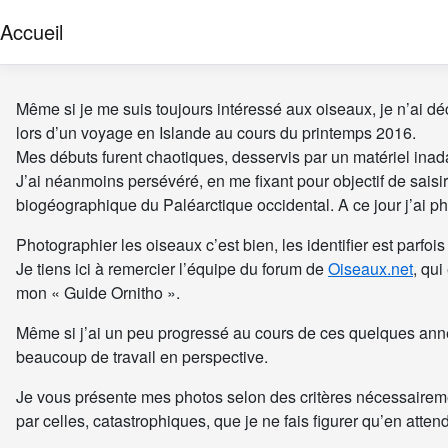
Accueil
Même si je me suis toujours intéressé aux oiseaux, je n’ai déc
lors d’un voyage en Islande au cours du printemps 2016.
Mes débuts furent chaotiques, desservis par un matériel ina
J’ai néanmoins persévéré, en me fixant pour objectif de sai
biogéographique du Paléarctique occidental. A ce jour j’ai 
Photographier les oiseaux c’est bien, les identifier est parfo
Je tiens ici à remercier l’équipe du forum de
Oiseaux.net
, qu
mon « Guide Ornitho ».
Même si j’ai un peu progressé au cours de ces quelques année
beaucoup de travail en perspective.
Je vous présente mes photos selon des critères nécessairem
par celles, catastrophiques, que je ne fais figurer qu’en atten