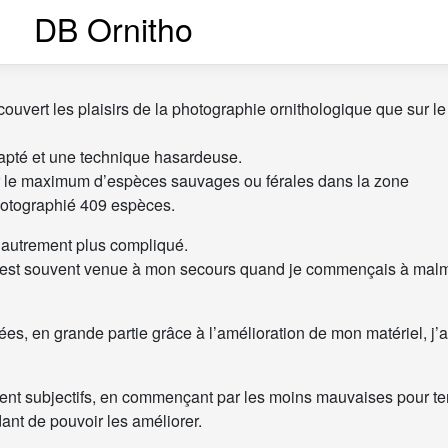
DB Ornitho
ouvert les plaisirs de la photographie ornithologique que sur le 
dapté et une technique hasardeuse.
sir le maximum d’espèces sauvages ou férales dans la zone
photographié 409 espèces.
is autrement plus compliqué.
i est souvent venue à mon secours quand je commençais à mal
s, en grande partie grâce à l’amélioration de mon matériel, j’a
ent subjectifs, en commençant par les moins mauvaises pour te
dant de pouvoir les améliorer.