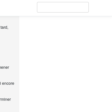
tard,
mener
i encore
rminer